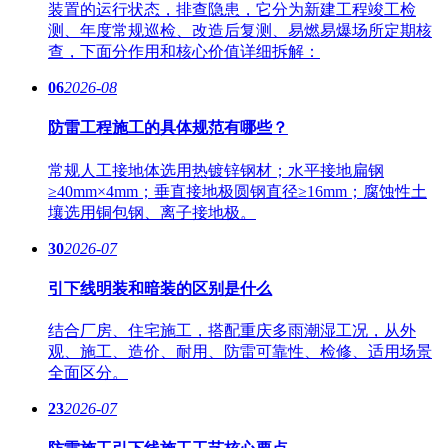
装置的运行状态，排查隐患，它分为新建工程竣工检
测、年度常规巡检、改造后复测、易燃易爆场所定期核
查，下面分作用和核心价值详细拆解：
06
2026-08
防雷工程施工的具体规范有哪些？
常规人工接地体选用热镀锌钢材；水平接地扁钢
≥40mm×4mm；垂直接地极圆钢直径≥16mm；腐蚀性土
壤选用铜包钢、离子接地极。
30
2026-07
引下线明装和暗装的区别是什么
结合厂房、住宅施工，搭配重庆多雨潮湿工况，从外
观、施工、造价、耐用、防雷可靠性、检修、适用场景
全面区分。
23
2026-07