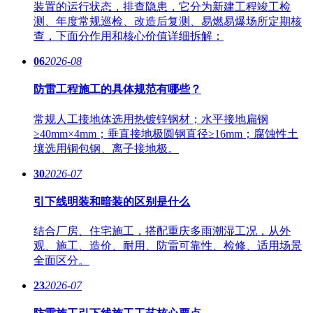
装置的运行状态，排查隐患，它分为新建工程竣工检
测、年度常规巡检、改造后复测、易燃易爆场所定期核
查，下面分作用和核心价值详细拆解：
06
2026-08
防雷工程施工的具体规范有哪些？
常规人工接地体选用热镀锌钢材；水平接地扁钢
≥40mm×4mm；垂直接地极圆钢直径≥16mm；腐蚀性土
壤选用铜包钢、离子接地极。
30
2026-07
引下线明装和暗装的区别是什么
结合厂房、住宅施工，搭配重庆多雨潮湿工况，从外
观、施工、造价、耐用、防雷可靠性、检修、适用场景
全面区分。
23
2026-07